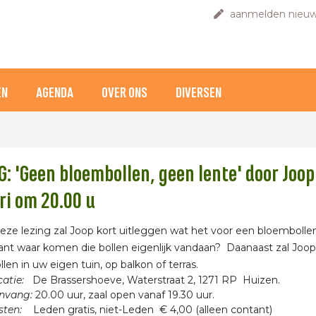
aanmelden nieuw
EN
AGENDA
OVER ONS
DIVERSEN
G: 'Geen bloembollen, geen lente' door Jo
ri om 20.00 u
deze lezing zal Joop kort uitleggen wat het voor een bloemboll
ant waar komen die bollen eigenlijk vandaan? Daanaast zal Joo
len in uw eigen tuin, op balkon of terras.
atie:
De Brassershoeve, Waterstraat 2, 1271 RP Huizen.
nvang:
20.00 uur, zaal open vanaf 19.30 uur.
sten:
Leden gratis, niet-Leden € 4,00 (alleen contant)