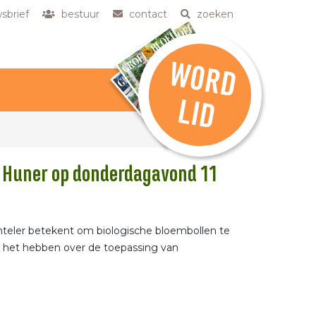
sbrief
bestuur
contact
zoeken
W
O
R
D
L
ID
op Huner op donderdagavond 11
enteler betekent om biologische bloembollen te
p het hebben over de toepassing van