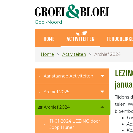
Gooi-Noord
HOME
ACTIVITEITEN
TERUGBLIKK
Home
Activiteiten
Archief 2024
LEZIN
Aanstaande Activiteiten
janua
Archief 2025
Tijdens 
telen. W
Archief 2024
bloembol
Loc
11-01-2024 LEZING door
Aa
Joop Huner
Ko